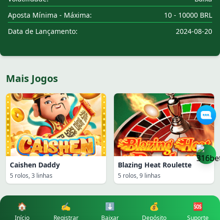
Aposta Mínima - Máxima:
10 - 10000 BRL
Data de Lançamento:
2024-08-20
Mais Jogos
Caishen Daddy
Blazing Heat Roulette
5 rolos, 3 linhas
5 rolos, 9 linhas
🏠
✍️
⬇️
💰
🆘
Início
Registrar
Baixar
Depósito
Suporte