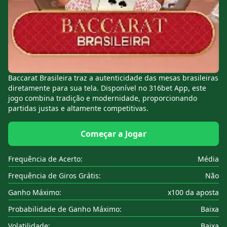
Baccarat Brasileira traz a autenticidade das mesas brasileiras
diretamente para sua tela. Disponível no 316bet App, este
jogo combina tradição e modernidade, proporcionando
partidas justas e altamente competitivas.
Começar a Jogar
Frequência de Acerto:
Média
Frequência de Giros Grátis:
Não
Ganho Máximo:
x100 da aposta
Probabilidade de Ganho Máximo:
Baixa
Volatilidade:
Baixa