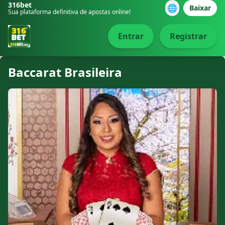
316bet
🌐
Baixar
Sua plataforma definitiva de apostas online!
Entrar
Registrar
Baccarat Brasileira