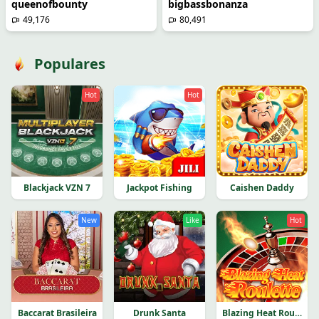
queenofbounty
bigbassbonanza
49,176
80,491
Populares
Hot
Hot
Blackjack VZN 7
Jackpot Fishing
Caishen Daddy
New
Like
Hot
Baccarat Brasileira
Drunk Santa
Blazing Heat Roulette