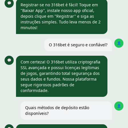
💬
Registrar-se no 316bet é fácil! Toque em
"Baixar App", instale nosso app oficial,
depois clique em "Registrar" e siga as
instruções simples. Tudo leva menos de 2
minutos!
👤
O 316bet é seguro e confiável?
💬
Com certeza! O 316bet utiliza criptografia
SSL avançada e possui licenças legítimas
de jogos, garantindo total segurança dos
seus dados e fundos. Nossa plataforma
segue rigorosos padrões de
conformidade.
👤
Quais métodos de depósito estão
disponíveis?