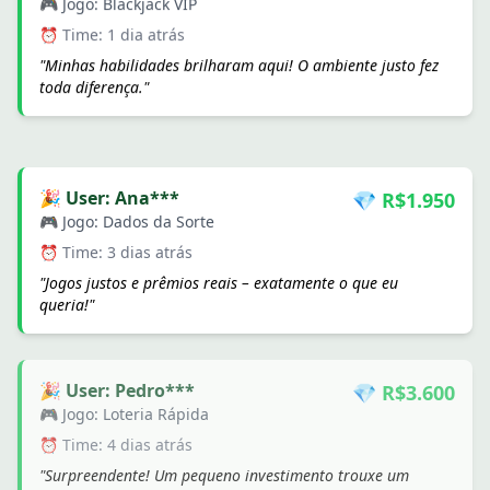
🎮 Jogo: Blackjack VIP
⏰ Time: 1 dia atrás
"Minhas habilidades brilharam aqui! O ambiente justo fez
toda diferença."
🎉 User: Ana***
💎 R$1.950
🎮 Jogo: Dados da Sorte
⏰ Time: 3 dias atrás
"Jogos justos e prêmios reais – exatamente o que eu
queria!"
🎉 User: Pedro***
💎 R$3.600
🎮 Jogo: Loteria Rápida
⏰ Time: 4 dias atrás
"Surpreendente! Um pequeno investimento trouxe um