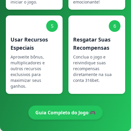
iniciar o jogo.
emocionante!
5
6
Usar Recursos
Resgatar Suas
Especiais
Recompensas
Aproveite bônus,
Conclua o jogo e
multiplicadores e
reivindique suas
outros recursos
recompensas
exclusivos para
diretamente na sua
maximizar seus
conta 316bet.
ganhos.
Guia Completo do Jogo 🎮