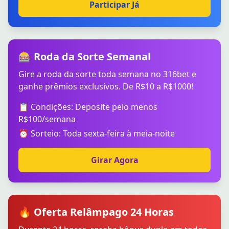
Participar Já
🎰 Roda da Sorte Semanal
Gire a roda da sorte toda semana no 316bet e
ganhe prêmios exclusivos. De R$10 a R$1000!
📋 Condições: Deposite pelo menos
R$100/semana
⏰ Sorteio: Toda sexta-feira à meia-noite
Girar Agora
🔥 Oferta Relâmpago 24 Horas