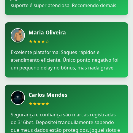
suporte é super atenciosa. Recomendo demais!
Maria Oliveira
★★★★☆
Excelente plataforma! Saques rápidos e
atendimento eficiente. Único ponto negativo foi
um pequeno delay no bônus, mas nada grave.
Carlos Mendes
★★★★★
Segurança e confiança são marcas registradas
do 316bet. Depositei tranquilamente sabendo
que meus dados estão protegidos. Joguei slots e