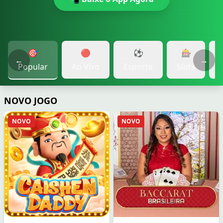
🎯
🔴
⚽
🎰
←
→
Popular
Ao Vivo
Esporte
Slots
NOVO JOGO
NOVO
NOVO