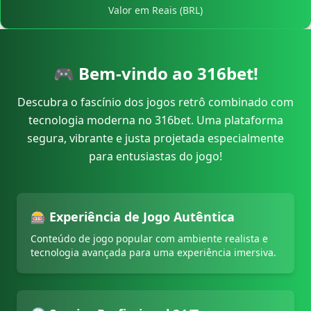
Valor em Reais (BRL)
🎮 Bem-vindo ao 316bet!
Descubra o fascínio dos jogos retrô combinado com
tecnologia moderna no 316bet. Uma plataforma
segura, vibrante e justa projetada especialmente
para entusiastas do jogo!
🎰 Experiência de Jogo Autêntica
Conteúdo de jogo popular com ambiente realista e
tecnologia avançada para uma experiência imersiva.