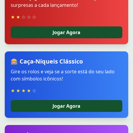
surpresas a cada lançamento!
★
★
☆
☆
☆
Jogar Agora
🎰 Caça-Níqueis Clássico
Gire os rolos e veja se a sorte está do seu lado
com símbolos icônicos!
★
★
★
★
☆
Jogar Agora